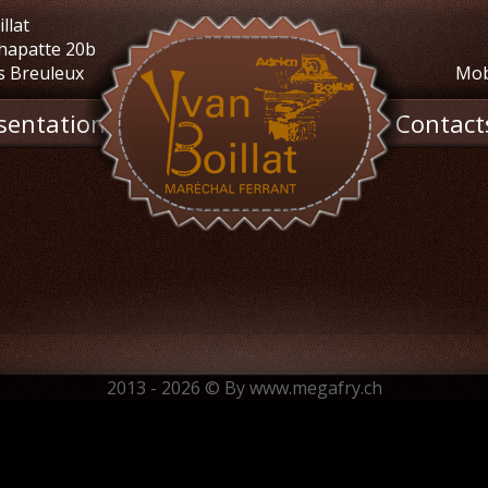
llat
hapatte 20b
s Breuleux
Mob
sentation
Contact
2013 - 2026 © By
www.megafry.ch